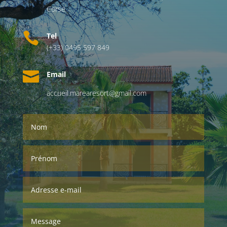
Corse

Tel
(+33) 0495 597 849

Email
accueil.marearesort@gmail.com