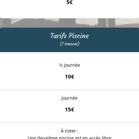
5€
Tarifs Piscine
(1 transat)
½ journée
10€
Journée
15€
À noter :
Une deuxième piscine est en accès libre