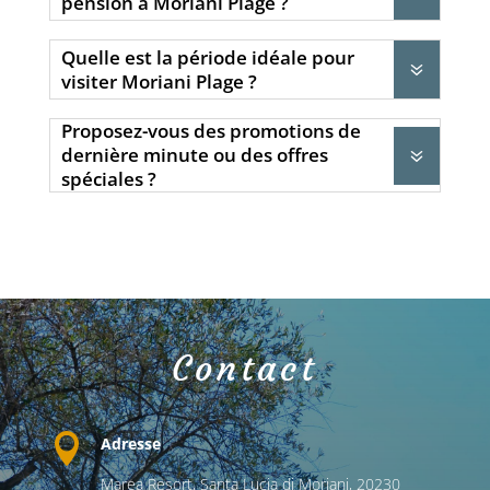
pension à Moriani Plage ?
Quelle est la période idéale pour
7
visiter Moriani Plage ?
Proposez-vous des promotions de
dernière minute ou des offres
7
spéciales ?
Contact

Adresse
Marea Resort,
Santa Lucia di Moriani,
20230