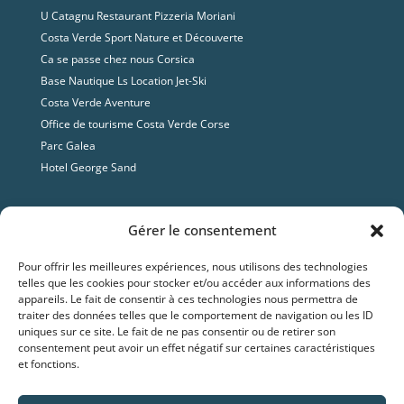
U Catagnu Restaurant Pizzeria Moriani
Costa Verde Sport Nature et Découverte
Ca se passe chez nous Corsica
Base Nautique Ls Location Jet-Ski
Costa Verde Aventure
Office de tourisme Costa Verde Corse
Parc Galea
Hotel George Sand
Contact
Gérer le consentement
Adresse

Pour offrir les meilleures expériences, nous utilisons des technologies
Marea Resort,
Santa Lucia di Moriani,
20230 Corse
telles que les cookies pour stocker et/ou accéder aux informations des
appareils. Le fait de consentir à ces technologies nous permettra de
traiter des données telles que le comportement de navigation ou les ID
Tel

uniques sur ce site. Le fait de ne pas consentir ou de retirer son
(33) 0495 597 849
consentement peut avoir un effet négatif sur certaines caractéristiques
et fonctions.
Email

accueil.marearesort@gmail.com