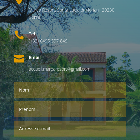
Marea Resort,
Santa Lucia di Moriani,
20230
Corse

Tel
(+33) 0495 597 849

Email
accueil.marearesort@gmail.com