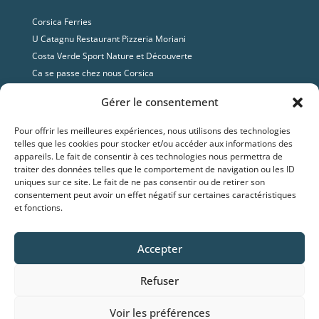
Corsica Ferries
U Catagnu Restaurant Pizzeria Moriani
Costa Verde Sport Nature et Découverte
Ca se passe chez nous Corsica
Base Nautique Ls Location Jet-Ski
Gérer le consentement
Costa Verde Aventure
Office de tourisme Costa Verde Corse
Pour offrir les meilleures expériences, nous utilisons des technologies
Parc Galea
telles que les cookies pour stocker et/ou accéder aux informations des
appareils. Le fait de consentir à ces technologies nous permettra de
Hotel George Sand
traiter des données telles que le comportement de navigation ou les ID
uniques sur ce site. Le fait de ne pas consentir ou de retirer son
consentement peut avoir un effet négatif sur certaines caractéristiques
Contact
et fonctions.
Adresse

Marea Resort,
Santa Lucia di Moriani,
20230 Corse
Accepter
Tel

Refuser
(33) 0495 597 849
Voir les préférences