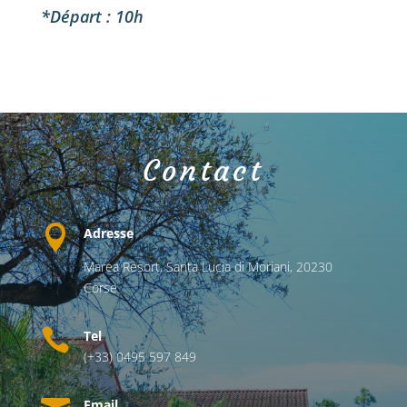
*Départ : 10h
Contact

Adresse
Marea Resort,
Santa Lucia di Moriani,
20230
Corse

Tel
(+33) 0495 597 849
Email