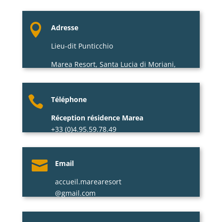

Adresse
Lieu-dit Punticchio
Marea Resort,
Santa Lucia di Moriani,
20230 Corse

Téléphone
Réception résidence Marea
+33 (0)4.95.59.78.49
Restaurant Marea
+33 (0)4.95.38.55.37

Email
LS Location Jet-ski
accueil.marearesort
+33 (0)6.35.16.45.55
@gmail.com