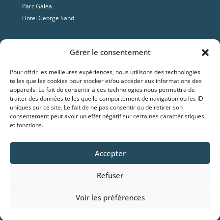
Parc Galea
Hotel George Sand
Contact
Gérer le consentement
Adresse

Pour offrir les meilleures expériences, nous utilisons des technologies
Marea Resort,
Santa Lucia di Moriani,
20230 Corse
telles que les cookies pour stocker et/ou accéder aux informations des
appareils. Le fait de consentir à ces technologies nous permettra de
traiter des données telles que le comportement de navigation ou les ID
Tel

uniques sur ce site. Le fait de ne pas consentir ou de retirer son
(33) 0495 597 849
consentement peut avoir un effet négatif sur certaines caractéristiques
et fonctions.
Email

accueil.marearesort@gmail.com
Accepter
Refuser
Voir les préférences